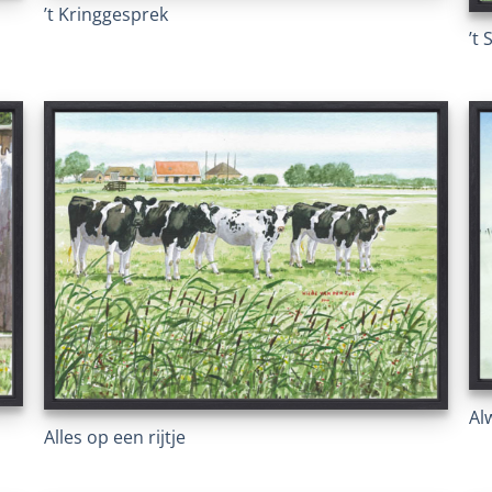
’t Kringgesprek
’t
Al
Alles op een rijtje