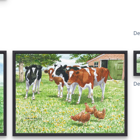
De
De