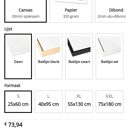
Canvas
Papier
Dibond
20mm spieraam
320 gram
2mm alu-dibond, 
Lijst
Geen
Baklijst blank
Baklijst zwart
Baklijst wit
Formaat
S
L
XL
XXL
25x60 cm
40x95 cm
55x130 cm
75x180 cm
73,94
€