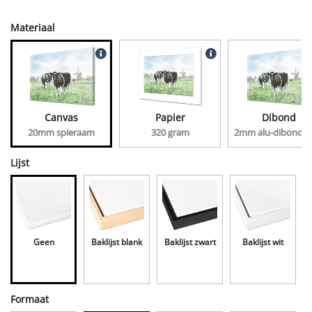
Materiaal
Canvas
Papier
Dibond
20mm spieraam
320 gram
2mm alu-dibond, 
Lijst
Geen
Baklijst blank
Baklijst zwart
Baklijst wit
Formaat