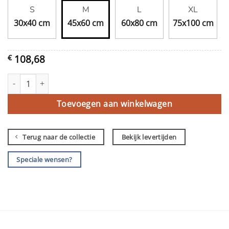
S
M
L
XL
30x40 cm
45x60 cm
60x80 cm
75x100 cm
108,68
€
’t Smaakt best aantal
Toevoegen aan winkelwagen
Terug naar de collectie
Bekijk levertijden
Speciale wensen?