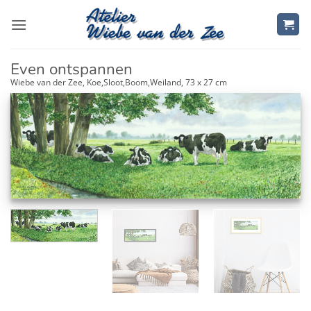
Ga
naar
inhoud
Even ontspannen
Wiebe van der Zee, Koe,Sloot,Boom,Weiland, 73 x 27 cm