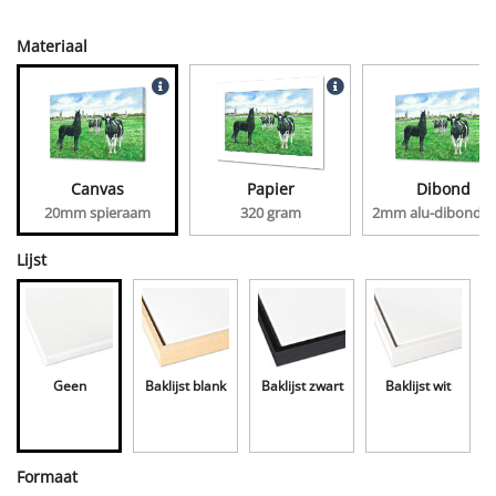
Materiaal
Canvas
Papier
Dibond
20mm spieraam
320 gram
2mm alu-dibond, 
Lijst
Geen
Baklijst blank
Baklijst zwart
Baklijst wit
Formaat