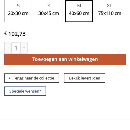
S
S
M
XL
20x30 cm
30x45 cm
40x60 cm
75x110 cm
102,73
€
Friesland (ontwerp culturele hoofdstad 2018) aantal
Toevoegen aan winkelwagen
Terug naar de collectie
Bekijk levertijden
Speciale wensen?