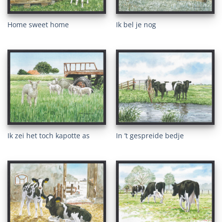
Ik bel je nog
Home sweet home
Ik zei het toch kapotte as
In ’t gespreide bedje