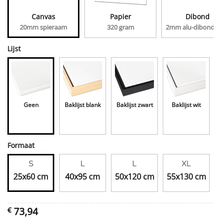
Canvas
Papier
Dibond
20mm spieraam
320 gram
2mm alu-dibond, 
Lijst
Geen
Baklijst blank
Baklijst zwart
Baklijst wit
Formaat
S
L
L
XL
25x60 cm
40x95 cm
50x120 cm
55x130 cm
73,94
€