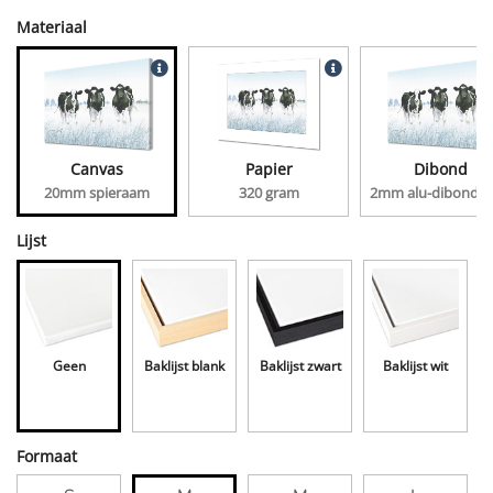
Materiaal
Canvas
Papier
Dibond
20mm spieraam
320 gram
2mm alu-dibond, 
Lijst
Geen
Baklijst blank
Baklijst zwart
Baklijst wit
Formaat