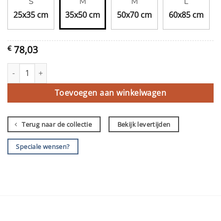
S
M
M
L
25x35 cm
35x50 cm
50x70 cm
60x85 cm
78,03
€
Pientere pinken aantal
Toevoegen aan winkelwagen
Terug naar de collectie
Bekijk levertijden
Speciale wensen?