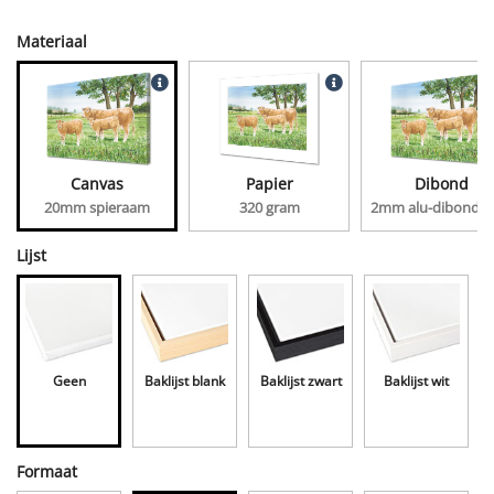
Materiaal
Canvas
Papier
Dibond
20mm spieraam
320 gram
2mm alu-dibond, 
Lijst
Geen
Baklijst blank
Baklijst zwart
Baklijst wit
Formaat