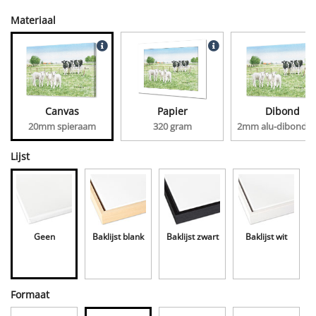
Materiaal
Canvas
Papier
Dibond
20mm spieraam
320 gram
2mm alu-dibond, 
Lijst
Geen
Baklijst blank
Baklijst zwart
Baklijst wit
Formaat