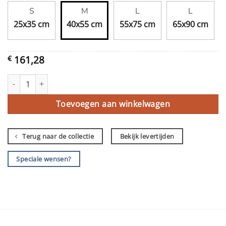
S
M
L
L
25x35 cm
40x55 cm
55x75 cm
65x90 cm
161,28
€
Ik ben vol aantal
Toevoegen aan winkelwagen
Terug naar de collectie
Bekijk levertijden
Speciale wensen?