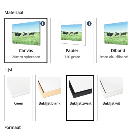
Materiaal
Canvas
Papier
Dibond
20mm spieraam
320 gram
2mm alu-dibond, 
Lijst
Geen
Baklijst blank
Baklijst zwart
Baklijst wit
Formaat