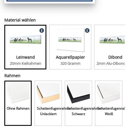
Material wählen
Leinwand
Aquarellpapier
Dibond
20mm Keilrahmen
320 Gramm
2mm Alu-Dibond, 
Rahmen
Ohne Rahmen
Schattenfugenrahmen
Schattenfugenrahmen
Schattenfugenrah
Unlackiert
Schwarz
Weiß