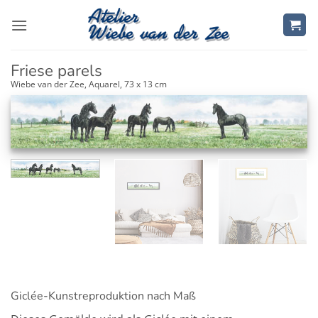
Zum
Inhalt
springen
Friese parels
Wiebe van der Zee, Aquarel, 73 x 13 cm
Giclée-Kunstreproduktion nach Maß