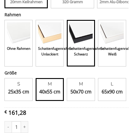
20mm Keilrahmen
320 Gramm
2mm Alu-Dibond, 
Rahmen
Ohne Rahmen
Schattenfugenrahmen
Schattenfugenrahmen
Schattenfugenrah
Unlackiert
Schwarz
Weiß
Größe
S
M
M
L
25x35 cm
40x55 cm
50x70 cm
65x90 cm
161,28
€
FC zwart wit Menge