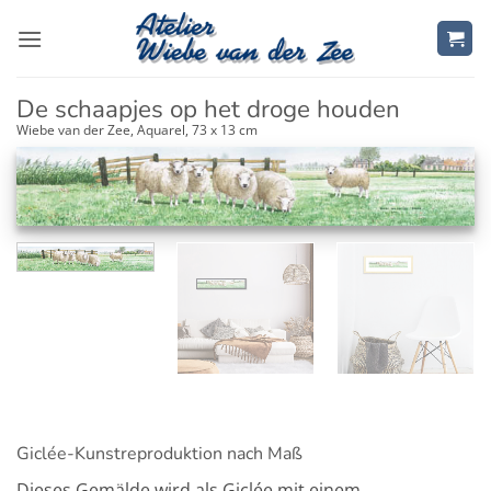
Zum
Inhalt
springen
De schaapjes op het droge houden
Wiebe van der Zee, Aquarel, 73 x 13 cm
Giclée-Kunstreproduktion nach Maß
Dieses Gemälde wird als Giclée mit einem