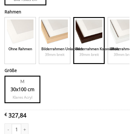
Rahmen
Ohne Rahmen
Bilderrahmen Unlackiert
Bilderrahmen Kolonialholz
Bilderrahmen
39mm breit
39mm breit
39mm breit
Größe
M
30x100 cm
Klares Acryl
327,84
€
De schaapjes op het droge houden Menge