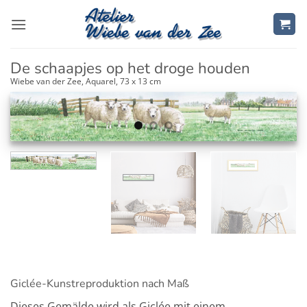
Zum
Inhalt
springen
De schaapjes op het droge houden
Wiebe van der Zee, Aquarel, 73 x 13 cm
Giclée-Kunstreproduktion nach Maß
Dieses Gemälde wird als Giclée mit einem