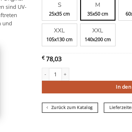
S
M
en sind UV-
25x35 cm
35x50 cm
60
ftreten
n und
XXL
XXL
105x130 cm
140x200 cm
€
78,03
Alweer mistig Menge
In de
Zurück zum Katalog
Lieferzeit