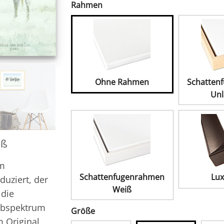
Rahmen
Ohne Rahmen
Schatten
Unl
aß
em
Schattenfugenrahmen
Lux
duziert, der
Weiß
 die
rbspektrum
Größe
 Original