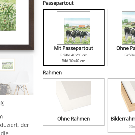
Passepartout
Mit Passepartout
Ohne Pa
Größe
40x50
cm
Größ
Bild
30x40
cm
Rahmen
aß
em
Ohne Rahmen
Bilderrahm
duziert, der
20m
 die