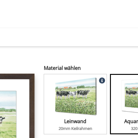
Material wählen
Leinwand
Aquar
20mm Keilrahmen
320