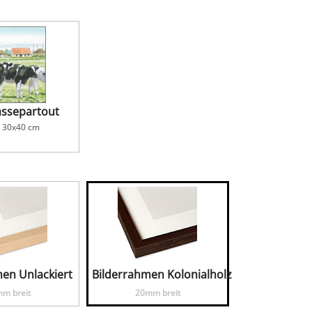
ssepartout
e
30x40
cm
en Unlackiert
Bilderrahmen Kolonialholz
m breit
20mm breit