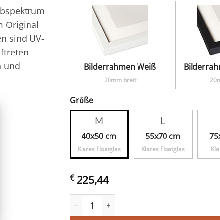
rbspektrum
 Original
en sind UV-
ftreten
n und
Bilderrahmen Weiß
Bilderra
20mm breit
20m
Größe
M
L
40x50 cm
55x70 cm
75
Klares Floatglas
Klares Floatglas
Kla
€
225,44
Alles op een rijtje Menge