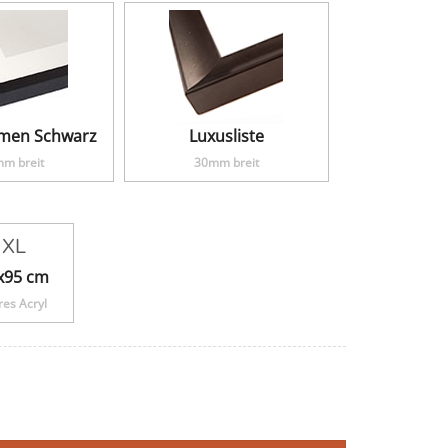
hmen Schwarz
Luxusliste
m breit
30mm breit
XL
x95 cm
res Acryl