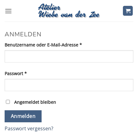
Zum
Inhalt
springen
ANMELDEN
Erforderlich
Benutzername oder E-Mail-Adresse
*
Erforderlich
Passwort
*
Angemeldet bleiben
Anmelden
Passwort vergessen?