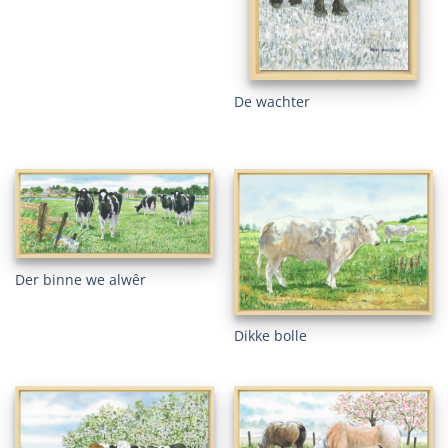
De wachter
Der binne we alwêr
Dikke bolle