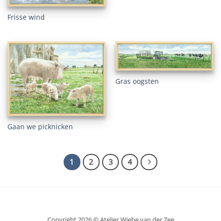
Frisse wind
Gras oogsten
Gaan we picknicken
1
2
3
4
Copyright 2026 © Atelier Wiebe van der Zee