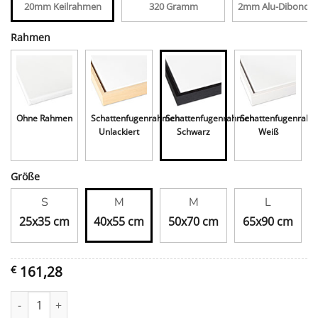
20mm Keilrahmen
320 Gramm
2mm Alu-Dibond, 
Rahmen
Ohne Rahmen
Schattenfugenrahmen
Schattenfugenrahmen
Schattenfugenrah
Unlackiert
Schwarz
Weiß
Größe
S
M
M
L
25x35 cm
40x55 cm
50x70 cm
65x90 cm
161,28
€
De drie musketiers Menge